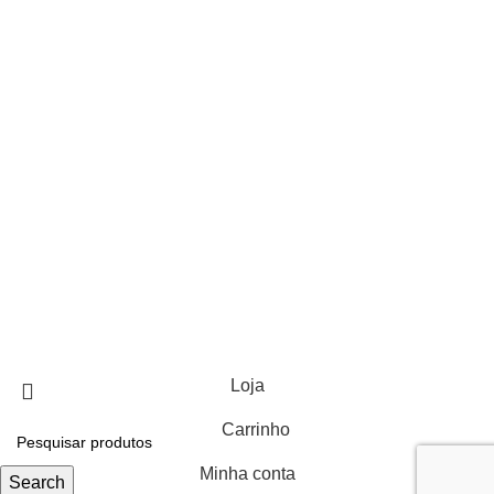
Morada:
Herdade Cuncos do Meio
7050-677 SILVEIRAS
Portugal
LINKS ÚTEIS
Política de Privacidade
Política de Cookies
Centro de Arbitragem
Livro de Reclamações
ECO24 | Todos os direitos reservados | Design e
desenvolvimento por
Bestsites.pt
Loja
Carrinho
Minha conta
Search