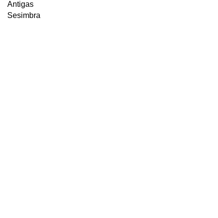
Antigas
Sesimbra
CONTACTOS
Tel:
+351 266 896 190
(Chamada para rede fixa nacional)
+351 932 420 167
(Chamada para rede móvel nacional)
Email:
info@eco24.pt
Morada:
Herdade Cuncos do Meio
7050-677 SILVEIRAS
Portugal
LINKS ÚTEIS