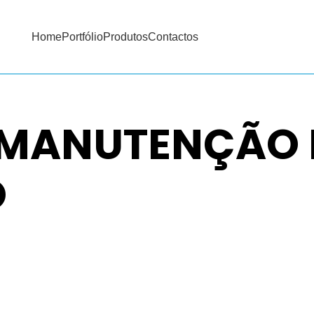
Home
Portfólio
Produtos
Contactos
S OU CLIMATIZAÇÃO
 MANUTENÇÃO 
O
 E EXECUTAMOS PROJETOS