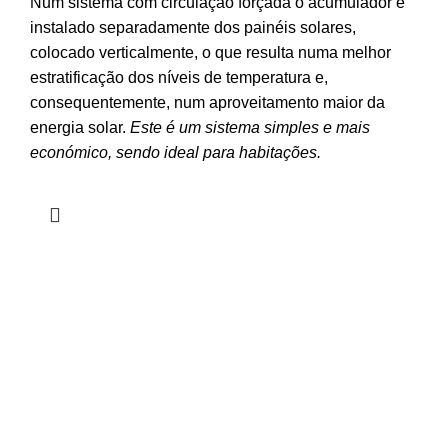
Num sistema com circulação forçada o acumulador é
instalado separadamente dos painéis solares,
colocado verticalmente, o que resulta numa melhor
estratificação dos níveis de temperatura e,
consequentemente, num aproveitamento maior da
energia solar.
Este é um sistema simples e mais
económico, sendo ideal para habitações.
CONTACTOS
Tel:
+351 266 896 190
(Chamada para rede fixa nacional)
+351 932 420 167