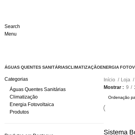
Search
Menu
Loja
ÁGUAS QUENTES SANITÁRIAS
CLIMATIZAÇÃO
ENERGIA FOTOV
3 Produtos
7 Produtos
5 Produtos
Categorias
Início
Loja
Mostrar
9
Águas Quentes Sanitárias
Climatização
Energia Fotovoltaica
Produtos
Sistema B