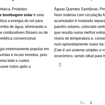
ltaica
,
Produtos
Águas Quentes Sanitárias
,
Pr
de bombagem solar
é uma
Num sistema com circulação f
iliza a energia do sol para
acumulador é instalado sepa
omba de água, eliminando a
painéis solares, colocado vert
e combustíveis fósseis ou de
que resulta numa melhor estrat
 elétrica convencional.
níveis de temperatura e, cons
num aproveitamento maior da e
gia extremamente popular em
Este é um sistema simples e 
uintas e locais remotos, pois
económico, sendo ideal para h
mia total e custos
quase nulos após a
←
1
2