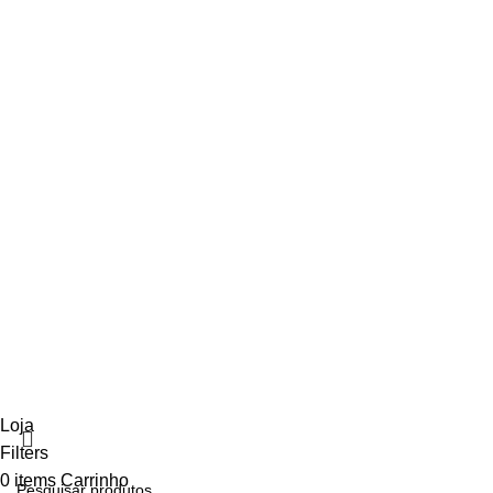
ECO24 | Todos os direitos reservados | Design e desenvolvi
Loja
Filters
0
items
Carrinho