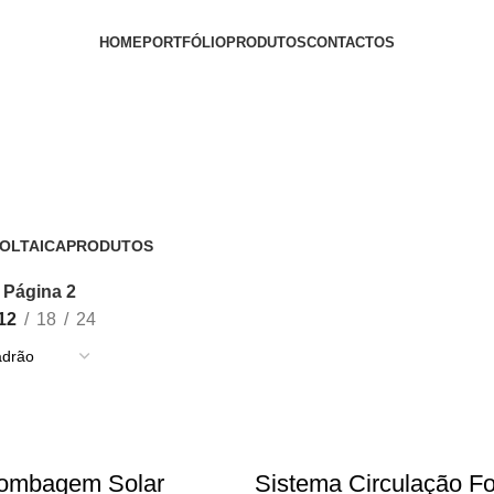
HOME
PORTFÓLIO
PRODUTOS
CONTACTOS
PEDIR ORÇAMENTO
OLTAICA
PRODUTOS
15 Produtos
Página 2
12
18
24
ombagem Solar
Sistema Circulação F