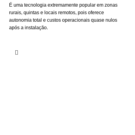
É uma tecnologia extremamente popular em zonas
rurais, quintas e locais remotos, pois oferece
autonomia total e custos operacionais quase nulos
após a instalação.
CONTACTOS
Tel:
+351 266 896 190
(Chamada para rede fixa nacional)
+351 932 420 167
(Chamada para rede móvel nacional)