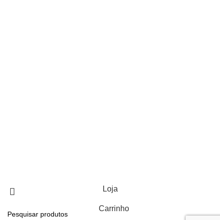
Email:
info@eco24.pt
Morada:
Herdade Cuncos do Meio
7050-677 SILVEIRAS
Portugal
LINKS ÚTEIS
Política de Privacidade
Política de Cookies
Centro de Arbitragem
Livro de Reclamações
ECO24 | Todos os direitos reservados | Design e
desenvolvimento por
Bestsites.pt
Loja
Carrinho