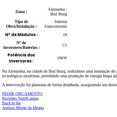
Alemanha -
Zona :
Bad Iburg
Tipo de
Sistema
Obra/Instalação :
Autoconsumo
Nº de Módulos :
18
Nº de
1/1
Inversores/Baterias :
Potência dos
10kW
Inversores :
Na Alemanha, na cidade de Bad Iburg, realizámos uma instalação de au
tecnológicas modernas, permitindo uma produção de energia limpa ada
A intervenção foi planeada de forma detalhada, assegurando um desem
PEDIR ORÇAMENTO
Recentes
NutriCampo
Back to list
Antigas
Monte da Meada