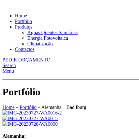
Home
Portfólio
Produtos
Águas Quentes Sanitárias
Energia Fotovoltaica
Climatização
Contactos
PEDIR ORÇAMENTO
Search
Menu
Portfólio
Home
»
Portfólio
»
Alemanha – Bad Iburg
Alemanha: